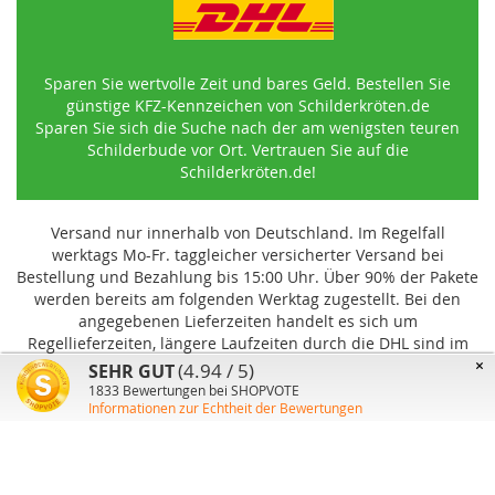
Sparen Sie wertvolle Zeit und bares Geld. Bestellen Sie
günstige KFZ-Kennzeichen von Schilderkröten.de
Sparen Sie sich die Suche nach der am wenigsten teuren
Schilderbude vor Ort. Vertrauen Sie auf die
Schilderkröten.de!
Versand nur innerhalb von Deutschland. Im Regelfall
werktags Mo-Fr. taggleicher versicherter Versand bei
Bestellung und Bezahlung bis 15:00 Uhr
.
Über 90% der Pakete
werden bereits am folgenden Werktag zugestellt. Bei den
angegebenen Lieferzeiten handelt es sich um
Regellieferzeiten, längere Laufzeiten durch die DHL sind im
Einzelfall möglich und können von uns nicht beeinflusst
×
(4.94 / 5)
SEHR GUT
werden.
1833
Bewertungen bei SHOPVOTE
Informationen zur Echtheit der Bewertungen