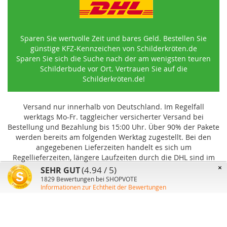
Sparen Sie wertvolle Zeit und bares Geld. Bestellen Sie
günstige KFZ-Kennzeichen von Schilderkröten.de
Sparen Sie sich die Suche nach der am wenigsten teuren
Schilderbude vor Ort. Vertrauen Sie auf die
Schilderkröten.de!
Versand nur innerhalb von Deutschland. Im Regelfall
werktags Mo-Fr. taggleicher versicherter Versand bei
Bestellung und Bezahlung bis 15:00 Uhr
.
Über 90% der Pakete
werden bereits am folgenden Werktag zugestellt. Bei den
angegebenen Lieferzeiten handelt es sich um
Regellieferzeiten, längere Laufzeiten durch die DHL sind im
Einzelfall möglich und können von uns nicht beeinflusst
×
(4.94 / 5)
SEHR GUT
werden.
1829
Bewertungen bei SHOPVOTE
Informationen zur Echtheit der Bewertungen