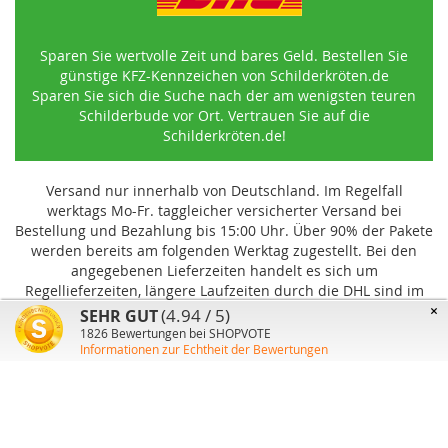
Sparen Sie wertvolle Zeit und bares Geld. Bestellen Sie
günstige KFZ-Kennzeichen von Schilderkröten.de
Sparen Sie sich die Suche nach der am wenigsten teuren
Schilderbude vor Ort. Vertrauen Sie auf die
Schilderkröten.de!
Versand nur innerhalb von Deutschland. Im Regelfall
werktags Mo-Fr. taggleicher versicherter Versand bei
Bestellung und Bezahlung bis 15:00 Uhr
.
Über 90% der Pakete
werden bereits am folgenden Werktag zugestellt. Bei den
angegebenen Lieferzeiten handelt es sich um
Regellieferzeiten, längere Laufzeiten durch die DHL sind im
Einzelfall möglich und können von uns nicht beeinflusst
×
(4.94 / 5)
SEHR GUT
werden.
1826
Bewertungen bei SHOPVOTE
Informationen zur Echtheit der Bewertungen
Benutzer-Konto