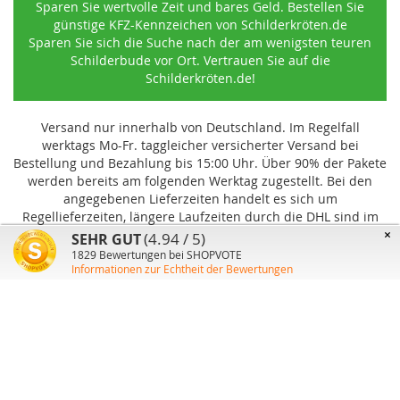
Sparen Sie wertvolle Zeit und bares Geld. Bestellen Sie
günstige KFZ-Kennzeichen von Schilderkröten.de
Sparen Sie sich die Suche nach der am wenigsten teuren
Schilderbude vor Ort. Vertrauen Sie auf die
Schilderkröten.de!
Versand nur innerhalb von Deutschland. Im Regelfall
werktags Mo-Fr. taggleicher versicherter Versand bei
Bestellung und Bezahlung bis 15:00 Uhr
.
Über 90% der Pakete
werden bereits am folgenden Werktag zugestellt. Bei den
angegebenen Lieferzeiten handelt es sich um
Regellieferzeiten, längere Laufzeiten durch die DHL sind im
Einzelfall möglich und können von uns nicht beeinflusst
×
(4.94 / 5)
SEHR GUT
werden.
1829
Bewertungen bei SHOPVOTE
Informationen zur Echtheit der Bewertungen
Benutzer-Konto
Über uns