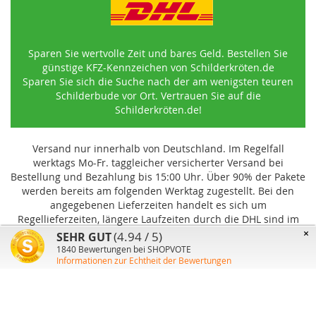
Sparen Sie wertvolle Zeit und bares Geld. Bestellen Sie
günstige KFZ-Kennzeichen von Schilderkröten.de
Sparen Sie sich die Suche nach der am wenigsten teuren
Schilderbude vor Ort. Vertrauen Sie auf die
Schilderkröten.de!
Versand nur innerhalb von Deutschland. Im Regelfall
werktags Mo-Fr. taggleicher versicherter Versand bei
Bestellung und Bezahlung bis 15:00 Uhr
.
Über 90% der Pakete
werden bereits am folgenden Werktag zugestellt. Bei den
angegebenen Lieferzeiten handelt es sich um
Regellieferzeiten, längere Laufzeiten durch die DHL sind im
Einzelfall möglich und können von uns nicht beeinflusst
×
(4.94 / 5)
SEHR GUT
werden.
1840
Bewertungen bei SHOPVOTE
Informationen zur Echtheit der Bewertungen