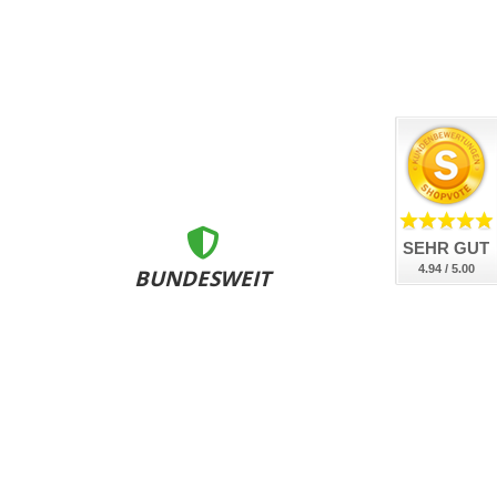
SEHR GUT
4.94 / 5.00
BUNDESWEIT
ZERTIFIZIERT
nsere Kennzeichen sind DEKRA geprüft, DIN-zertifiziert
und bundesweit an allen Zulassungsstellen anerkannt.