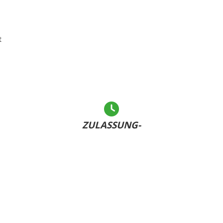
t
ZULASSUNG-
LEICHT GEMACHT
Andere warten... - Sie haben Ihr Kennzeichen bereits
U
dabei und sind schnell fertig!