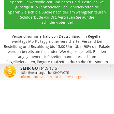
Sparen Sie wertvolle Zeit und bares Geld. Bestellen Sie
günstige KFZ-Kennzeichen von Schilderkröten.de
Sparen Sie sich die Suche nach der am wenigsten teuren
Schilderbude vor Ort. Vertrauen Sie auf die
Schilderkröten.de!
Versand nur innerhalb von Deutschland. Im Regelfall
werktags Mo-Fr. taggleicher versicherter Versand bei
Bestellung und Bezahlung bis 15:00 Uhr
.
Über 90% der Pakete
werden bereits am folgenden Werktag zugestellt. Bei den
angegebenen Lieferzeiten handelt es sich um
Regellieferzeiten, längere Laufzeiten durch die DHL sind im
Einzelfall möglich und können von uns nicht beeinflusst
×
(4.94 / 5)
SEHR GUT
werden.
1834
Bewertungen bei SHOPVOTE
Informationen zur Echtheit der Bewertungen
Benutzer-Konto
Über uns