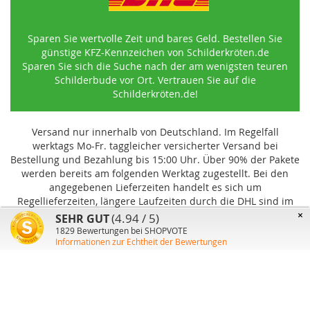
Sparen Sie wertvolle Zeit und bares Geld. Bestellen Sie
günstige KFZ-Kennzeichen von Schilderkröten.de
Sparen Sie sich die Suche nach der am wenigsten teuren
Schilderbude vor Ort. Vertrauen Sie auf die
Schilderkröten.de!
Versand nur innerhalb von Deutschland. Im Regelfall
werktags Mo-Fr. taggleicher versicherter Versand bei
Bestellung und Bezahlung bis 15:00 Uhr
.
Über 90% der Pakete
werden bereits am folgenden Werktag zugestellt. Bei den
angegebenen Lieferzeiten handelt es sich um
Regellieferzeiten, längere Laufzeiten durch die DHL sind im
Einzelfall möglich und können von uns nicht beeinflusst
×
(4.94 / 5)
SEHR GUT
werden.
1829
Bewertungen bei SHOPVOTE
Informationen zur Echtheit der Bewertungen
Benutzer-Konto