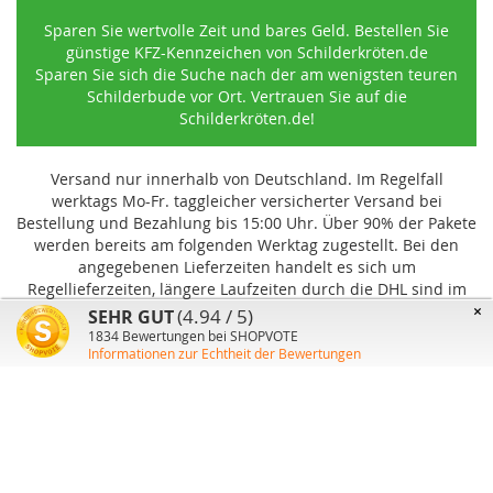
Sparen Sie wertvolle Zeit und bares Geld. Bestellen Sie
günstige KFZ-Kennzeichen von Schilderkröten.de
Sparen Sie sich die Suche nach der am wenigsten teuren
Schilderbude vor Ort. Vertrauen Sie auf die
Schilderkröten.de!
Versand nur innerhalb von Deutschland. Im Regelfall
werktags Mo-Fr. taggleicher versicherter Versand bei
Bestellung und Bezahlung bis 15:00 Uhr
.
Über 90% der Pakete
werden bereits am folgenden Werktag zugestellt. Bei den
angegebenen Lieferzeiten handelt es sich um
Regellieferzeiten, längere Laufzeiten durch die DHL sind im
Einzelfall möglich und können von uns nicht beeinflusst
×
(4.94 / 5)
SEHR GUT
werden.
1834
Bewertungen bei SHOPVOTE
Informationen zur Echtheit der Bewertungen
Benutzer-Konto
Über uns