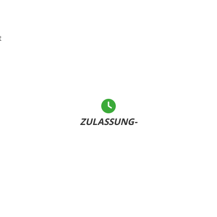
t
ZULASSUNG-
LEICHT GEMACHT
Andere warten... - Sie haben Ihr Kennzeichen bereits
U
dabei und sind schnell fertig!