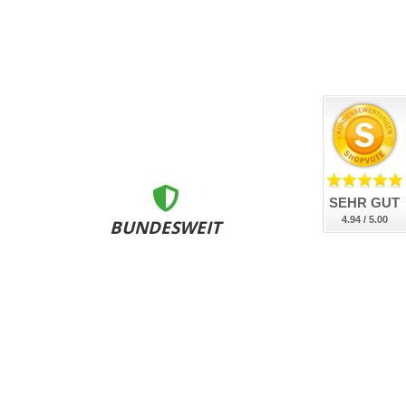
SEHR GUT
4.94 / 5.00
BUNDESWEIT
ZERTIFIZIERT
nsere Kennzeichen sind DEKRA geprüft, DIN-zertifiziert
und bundesweit an allen Zulassungsstellen anerkannt.