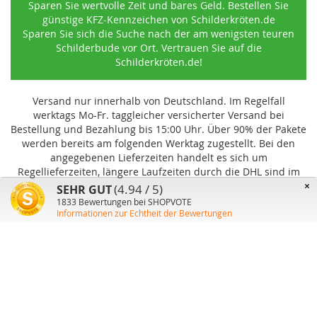
Sparen Sie wertvolle Zeit und bares Geld. Bestellen Sie
günstige KFZ-Kennzeichen von Schilderkröten.de
Sparen Sie sich die Suche nach der am wenigsten teuren
Schilderbude vor Ort. Vertrauen Sie auf die
Schilderkröten.de!
Versand nur innerhalb von Deutschland. Im Regelfall
werktags Mo-Fr. taggleicher versicherter Versand bei
Bestellung und Bezahlung bis 15:00 Uhr
.
Über 90% der Pakete
werden bereits am folgenden Werktag zugestellt. Bei den
angegebenen Lieferzeiten handelt es sich um
Regellieferzeiten, längere Laufzeiten durch die DHL sind im
Einzelfall möglich und können von uns nicht beeinflusst
×
(4.94 / 5)
SEHR GUT
werden.
1833
Bewertungen bei SHOPVOTE
Informationen zur Echtheit der Bewertungen
Benutzer-Konto
Über uns