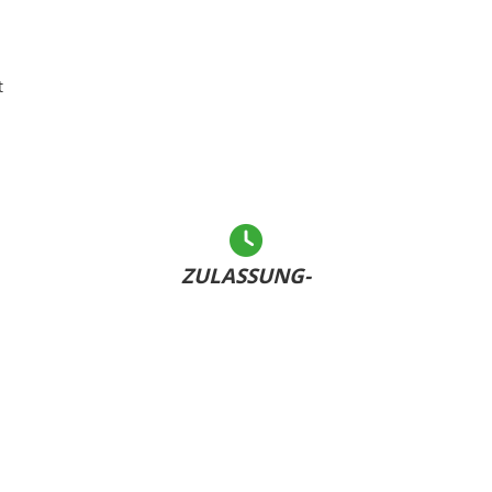
t
ZULASSUNG-
LEICHT GEMACHT
Andere warten... - Sie haben Ihr Kennzeichen bereits
U
dabei und sind schnell fertig!