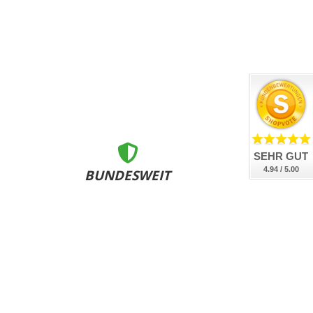
SEHR GUT
4.94 / 5.00
BUNDESWEIT
ZERTIFIZIERT
nsere Kennzeichen sind DEKRA geprüft, DIN-zertifiziert
und bundesweit an allen Zulassungsstellen anerkannt.