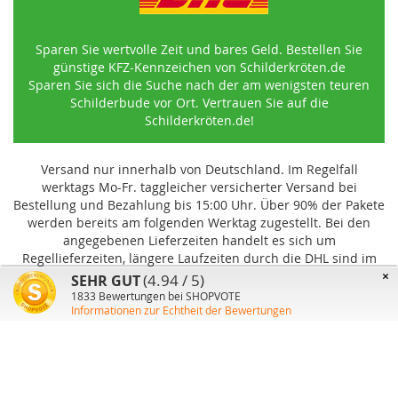
Sparen Sie wertvolle Zeit und bares Geld. Bestellen Sie
günstige KFZ-Kennzeichen von Schilderkröten.de
Sparen Sie sich die Suche nach der am wenigsten teuren
Schilderbude vor Ort. Vertrauen Sie auf die
Schilderkröten.de!
Versand nur innerhalb von Deutschland. Im Regelfall
werktags Mo-Fr. taggleicher versicherter Versand bei
Bestellung und Bezahlung bis 15:00 Uhr
.
Über 90% der Pakete
werden bereits am folgenden Werktag zugestellt. Bei den
angegebenen Lieferzeiten handelt es sich um
Regellieferzeiten, längere Laufzeiten durch die DHL sind im
Einzelfall möglich und können von uns nicht beeinflusst
×
(4.94 / 5)
SEHR GUT
werden.
1833
Bewertungen bei SHOPVOTE
Informationen zur Echtheit der Bewertungen
Benutzer-Konto