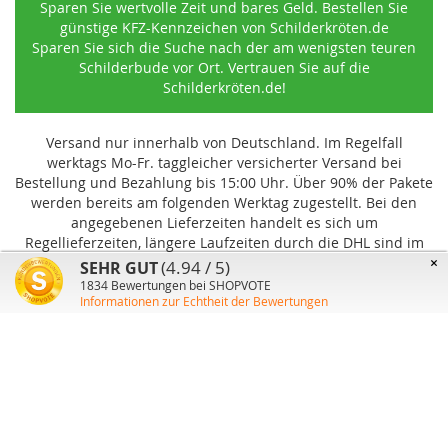
Sparen Sie wertvolle Zeit und bares Geld. Bestellen Sie
günstige KFZ-Kennzeichen von Schilderkröten.de
Sparen Sie sich die Suche nach der am wenigsten teuren
Schilderbude vor Ort. Vertrauen Sie auf die
Schilderkröten.de!
Versand nur innerhalb von Deutschland. Im Regelfall
werktags Mo-Fr. taggleicher versicherter Versand bei
Bestellung und Bezahlung bis 15:00 Uhr
.
Über 90% der Pakete
werden bereits am folgenden Werktag zugestellt. Bei den
angegebenen Lieferzeiten handelt es sich um
Regellieferzeiten, längere Laufzeiten durch die DHL sind im
Einzelfall möglich und können von uns nicht beeinflusst
×
(4.94 / 5)
SEHR GUT
werden.
1834
Bewertungen bei SHOPVOTE
Informationen zur Echtheit der Bewertungen
Benutzer-Konto
Über uns