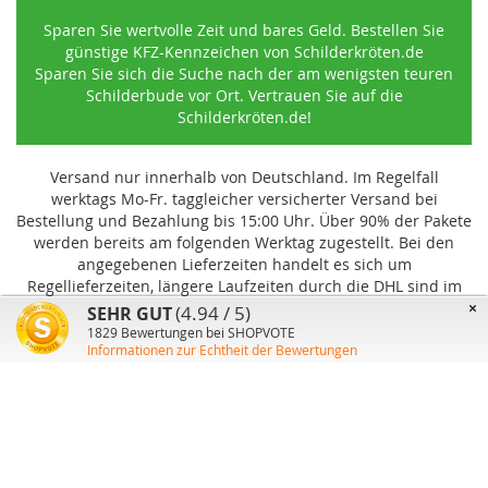
Sparen Sie wertvolle Zeit und bares Geld. Bestellen Sie
günstige KFZ-Kennzeichen von Schilderkröten.de
Sparen Sie sich die Suche nach der am wenigsten teuren
Schilderbude vor Ort. Vertrauen Sie auf die
Schilderkröten.de!
Versand nur innerhalb von Deutschland. Im Regelfall
werktags Mo-Fr. taggleicher versicherter Versand bei
Bestellung und Bezahlung bis 15:00 Uhr
.
Über 90% der Pakete
werden bereits am folgenden Werktag zugestellt. Bei den
angegebenen Lieferzeiten handelt es sich um
Regellieferzeiten, längere Laufzeiten durch die DHL sind im
Einzelfall möglich und können von uns nicht beeinflusst
×
(4.94 / 5)
SEHR GUT
werden.
1829
Bewertungen bei SHOPVOTE
Informationen zur Echtheit der Bewertungen
Benutzer-Konto
Über uns