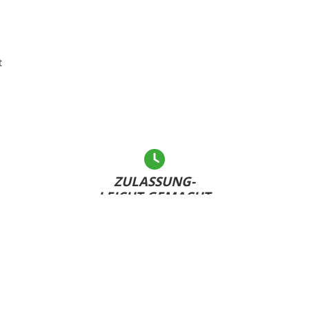
t
ZULASSUNG-
LEICHT GEMACHT
Andere warten... - Sie haben Ihr Kennzeichen bereits
U
dabei und sind schnell fertig!