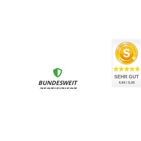
SEHR GUT
BUNDESWEIT
4.94 / 5.00
ZERTIFIZIERT
nsere Kennzeichen sind DEKRA geprüft, DIN-zertifiziert
und bundesweit an allen Zulassungsstellen anerkannt.