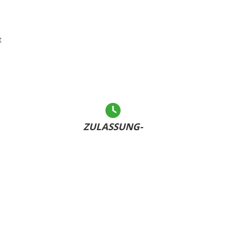
t
ZULASSUNG-
LEICHT GEMACHT
Andere warten... - Sie haben Ihr Kennzeichen bereits
U
dabei und sind schnell fertig!