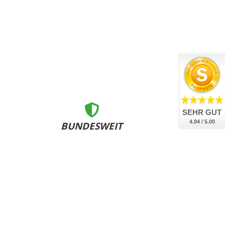
SEHR GUT
4.94 / 5.00
BUNDESWEIT
ZERTIFIZIERT
nsere Kennzeichen sind DEKRA geprüft, DIN-zertifiziert
und bundesweit an allen Zulassungsstellen anerkannt.