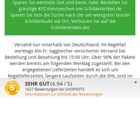
Sparen Sie wertvolle Zeit und bares Geld. Bestellen Sie
günstige KFZ-Kennzeichen von Schilderkröten.de
Sparen Sie sich die Suche nach der am wenigsten teuren
Schilderbude vor Ort. Vertrauen Sie auf die
Schilderkröten.de!
Versand nur innerhalb von Deutschland. Im Regelfall
werktags Mo-Fr. taggleicher versicherter Versand bei
Bestellung und Bezahlung bis 15:00 Uhr
.
Über 90% der Pakete
werden bereits am folgenden Werktag zugestellt. Bei den
angegebenen Lieferzeiten handelt es sich um
Regellieferzeiten, längere Laufzeiten durch die DHL sind im
Einzelfall möglich und können von uns nicht beeinflusst
×
(4.94 / 5)
SEHR GUT
werden.
1827
Bewertungen bei SHOPVOTE
Informationen zur Echtheit der Bewertungen
Benutzer-Konto
Über uns