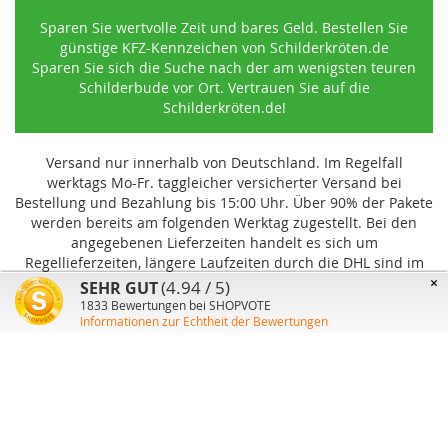
Sparen Sie wertvolle Zeit und bares Geld. Bestellen Sie
günstige KFZ-Kennzeichen von Schilderkröten.de
Sparen Sie sich die Suche nach der am wenigsten teuren
Schilderbude vor Ort. Vertrauen Sie auf die
Schilderkröten.de!
Versand nur innerhalb von Deutschland. Im Regelfall
werktags Mo-Fr. taggleicher versicherter Versand bei
Bestellung und Bezahlung bis 15:00 Uhr
.
Über 90% der Pakete
werden bereits am folgenden Werktag zugestellt. Bei den
angegebenen Lieferzeiten handelt es sich um
Regellieferzeiten, längere Laufzeiten durch die DHL sind im
Einzelfall möglich und können von uns nicht beeinflusst
×
(4.94 / 5)
SEHR GUT
werden.
1833
Bewertungen bei SHOPVOTE
Informationen zur Echtheit der Bewertungen
Benutzer-Konto
Über uns