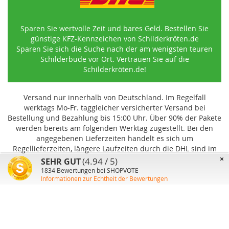
Sparen Sie wertvolle Zeit und bares Geld. Bestellen Sie
günstige KFZ-Kennzeichen von Schilderkröten.de
Sparen Sie sich die Suche nach der am wenigsten teuren
Schilderbude vor Ort. Vertrauen Sie auf die
Schilderkröten.de!
Versand nur innerhalb von Deutschland. Im Regelfall
werktags Mo-Fr. taggleicher versicherter Versand bei
Bestellung und Bezahlung bis 15:00 Uhr
.
Über 90% der Pakete
werden bereits am folgenden Werktag zugestellt. Bei den
angegebenen Lieferzeiten handelt es sich um
Regellieferzeiten, längere Laufzeiten durch die DHL sind im
Einzelfall möglich und können von uns nicht beeinflusst
×
(4.94 / 5)
SEHR GUT
werden.
1834
Bewertungen bei SHOPVOTE
Informationen zur Echtheit der Bewertungen
Benutzer-Konto