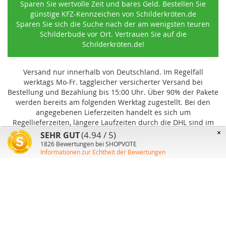
Sparen Sie wertvolle Zeit und bares Geld. Bestellen Sie
günstige KFZ-Kennzeichen von Schilderkröten.de
Sparen Sie sich die Suche nach der am wenigsten teuren
Schilderbude vor Ort. Vertrauen Sie auf die
Schilderkröten.de!
Versand nur innerhalb von Deutschland. Im Regelfall
werktags Mo-Fr. taggleicher versicherter Versand bei
Bestellung und Bezahlung bis 15:00 Uhr
.
Über 90% der Pakete
werden bereits am folgenden Werktag zugestellt. Bei den
angegebenen Lieferzeiten handelt es sich um
Regellieferzeiten, längere Laufzeiten durch die DHL sind im
Einzelfall möglich und können von uns nicht beeinflusst
×
(4.94 / 5)
SEHR GUT
werden.
1826
Bewertungen bei SHOPVOTE
Informationen zur Echtheit der Bewertungen
Benutzer-Konto
Über uns