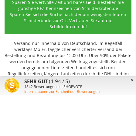
Sparen Sie wertvolle Zeit und bares Geld. Bestellen Sie
günstige KFZ-Kennzeichen von Schilderkröten.de
Sparen Sie sich die Suche nach der am wenigsten teuren
Schilderbude vor Ort. Vertrauen Sie auf die
Schilderkröten.de!
Versand nur innerhalb von Deutschland. Im Regelfall
werktags Mo-Fr. taggleicher versicherter Versand bei
Bestellung und Bezahlung bis 15:00 Uhr
.
Über 90% der Pakete
werden bereits am folgenden Werktag zugestellt. Bei den
angegebenen Lieferzeiten handelt es sich um
Regellieferzeiten, längere Laufzeiten durch die DHL sind im
Einzelfall möglich und können von uns nicht beeinflusst
×
(4.94 / 5)
SEHR GUT
werden.
1842
Bewertungen bei SHOPVOTE
Informationen zur Echtheit der Bewertungen
Benutzer-Konto
Über uns