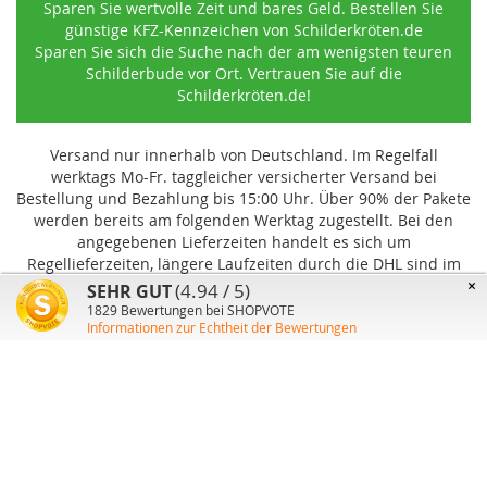
Sparen Sie wertvolle Zeit und bares Geld. Bestellen Sie
günstige KFZ-Kennzeichen von Schilderkröten.de
Sparen Sie sich die Suche nach der am wenigsten teuren
Schilderbude vor Ort. Vertrauen Sie auf die
Schilderkröten.de!
Versand nur innerhalb von Deutschland. Im Regelfall
werktags Mo-Fr. taggleicher versicherter Versand bei
Bestellung und Bezahlung bis 15:00 Uhr
.
Über 90% der Pakete
werden bereits am folgenden Werktag zugestellt. Bei den
angegebenen Lieferzeiten handelt es sich um
Regellieferzeiten, längere Laufzeiten durch die DHL sind im
Einzelfall möglich und können von uns nicht beeinflusst
×
(4.94 / 5)
SEHR GUT
werden.
1829
Bewertungen bei SHOPVOTE
Informationen zur Echtheit der Bewertungen
Benutzer-Konto
Über uns