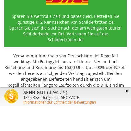
Sparen Sie wertvolle Zeit und bares Geld. Bestellen Sie
günstige KFZ-Kennzeichen von Schilderkröten.de
Sparen Sie sich die Suche nach der am wenigsten teuren
Schilderbude vor Ort. Vertrauen Sie auf die
Schilderkröten.de!
Versand nur innerhalb von Deutschland. Im Regelfall
werktags Mo-Fr. taggleicher versicherter Versand bei
Bestellung und Bezahlung bis 15:00 Uhr
.
Über 90% der Pakete
werden bereits am folgenden Werktag zugestellt. Bei den
angegebenen Lieferzeiten handelt es sich um
Regellieferzeiten, längere Laufzeiten durch die DHL sind im
Einzelfall möglich und können von uns nicht beeinflusst
×
(4.94 / 5)
SEHR GUT
werden.
1826
Bewertungen bei SHOPVOTE
Informationen zur Echtheit der Bewertungen
Benutzer-Konto