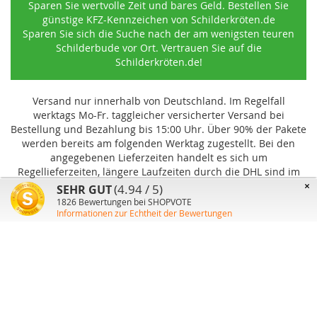
Sparen Sie wertvolle Zeit und bares Geld. Bestellen Sie
günstige KFZ-Kennzeichen von Schilderkröten.de
Sparen Sie sich die Suche nach der am wenigsten teuren
Schilderbude vor Ort. Vertrauen Sie auf die
Schilderkröten.de!
Versand nur innerhalb von Deutschland. Im Regelfall
werktags Mo-Fr. taggleicher versicherter Versand bei
Bestellung und Bezahlung bis 15:00 Uhr
.
Über 90% der Pakete
werden bereits am folgenden Werktag zugestellt. Bei den
angegebenen Lieferzeiten handelt es sich um
Regellieferzeiten, längere Laufzeiten durch die DHL sind im
Einzelfall möglich und können von uns nicht beeinflusst
×
(4.94 / 5)
SEHR GUT
werden.
1826
Bewertungen bei SHOPVOTE
Informationen zur Echtheit der Bewertungen
Benutzer-Konto
Über uns