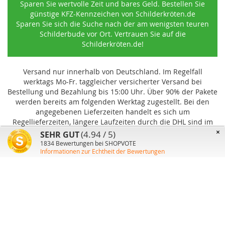
Sparen Sie wertvolle Zeit und bares Geld. Bestellen Sie
günstige KFZ-Kennzeichen von Schilderkröten.de
Sparen Sie sich die Suche nach der am wenigsten teuren
Schilderbude vor Ort. Vertrauen Sie auf die
Schilderkröten.de!
Versand nur innerhalb von Deutschland. Im Regelfall
werktags Mo-Fr. taggleicher versicherter Versand bei
Bestellung und Bezahlung bis 15:00 Uhr
.
Über 90% der Pakete
werden bereits am folgenden Werktag zugestellt. Bei den
angegebenen Lieferzeiten handelt es sich um
Regellieferzeiten, längere Laufzeiten durch die DHL sind im
Einzelfall möglich und können von uns nicht beeinflusst
×
(4.94 / 5)
SEHR GUT
werden.
1834
Bewertungen bei SHOPVOTE
Informationen zur Echtheit der Bewertungen
Benutzer-Konto
Über uns