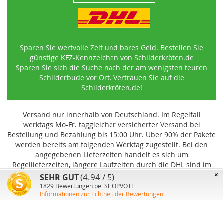
Sparen Sie wertvolle Zeit und bares Geld. Bestellen Sie
günstige KFZ-Kennzeichen von Schilderkröten.de
Sparen Sie sich die Suche nach der am wenigsten teuren
Schilderbude vor Ort. Vertrauen Sie auf die
Schilderkröten.de!
Versand nur innerhalb von Deutschland. Im Regelfall
werktags Mo-Fr. taggleicher versicherter Versand bei
Bestellung und Bezahlung bis 15:00 Uhr
.
Über 90% der Pakete
werden bereits am folgenden Werktag zugestellt. Bei den
angegebenen Lieferzeiten handelt es sich um
Regellieferzeiten, längere Laufzeiten durch die DHL sind im
Einzelfall möglich und können von uns nicht beeinflusst
×
(4.94 / 5)
SEHR GUT
werden.
1829
Bewertungen bei SHOPVOTE
Informationen zur Echtheit der Bewertungen