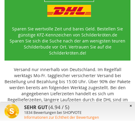
Sparen Sie wertvolle Zeit und bares Geld. Bestellen Sie
günstige KFZ-Kennzeichen von Schilderkröten.de
Sparen Sie sich die Suche nach der am wenigsten teuren
Schilderbude vor Ort. Vertrauen Sie auf die
Schilderkröten.de!
Versand nur innerhalb von Deutschland. Im Regelfall
werktags Mo-Fr. taggleicher versicherter Versand bei
Bestellung und Bezahlung bis 15:00 Uhr
.
Über 90% der Pakete
werden bereits am folgenden Werktag zugestellt. Bei den
angegebenen Lieferzeiten handelt es sich um
Regellieferzeiten, längere Laufzeiten durch die DHL sind im
Einzelfall möglich und können von uns nicht beeinflusst
×
(4.94 / 5)
SEHR GUT
werden.
1834
Bewertungen bei SHOPVOTE
Informationen zur Echtheit der Bewertungen