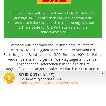
Sparen Sie wertvolle Zeit und bares Geld. Bestellen Sie
günstige KFZ-Kennzeichen von Schilderkröten.de
Sparen Sie sich die Suche nach der am wenigsten teuren
Schilderbude vor Ort. Vertrauen Sie auf die
Schilderkröten.de!
Versand nur innerhalb von Deutschland. Im Regelfall
werktags Mo-Fr. taggleicher versicherter Versand bei
Bestellung und Bezahlung bis 15:00 Uhr
.
Über 90% der Pakete
werden bereits am folgenden Werktag zugestellt. Bei den
angegebenen Lieferzeiten handelt es sich um
Regellieferzeiten, längere Laufzeiten durch die DHL sind im
Einzelfall möglich und können von uns nicht beeinflusst
×
(4.94 / 5)
SEHR GUT
werden.
1828
Bewertungen bei SHOPVOTE
Informationen zur Echtheit der Bewertungen
Benutzer-Konto