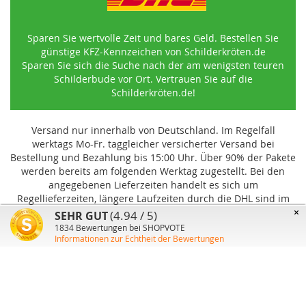
Sparen Sie wertvolle Zeit und bares Geld. Bestellen Sie
günstige KFZ-Kennzeichen von Schilderkröten.de
Sparen Sie sich die Suche nach der am wenigsten teuren
Schilderbude vor Ort. Vertrauen Sie auf die
Schilderkröten.de!
Versand nur innerhalb von Deutschland. Im Regelfall
werktags Mo-Fr. taggleicher versicherter Versand bei
Bestellung und Bezahlung bis 15:00 Uhr
.
Über 90% der Pakete
werden bereits am folgenden Werktag zugestellt. Bei den
angegebenen Lieferzeiten handelt es sich um
Regellieferzeiten, längere Laufzeiten durch die DHL sind im
Einzelfall möglich und können von uns nicht beeinflusst
×
(4.94 / 5)
SEHR GUT
werden.
1834
Bewertungen bei SHOPVOTE
Informationen zur Echtheit der Bewertungen
Benutzer-Konto