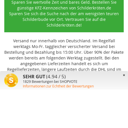
Sparen Sie wertvolle Zeit und bares Geld. Bestellen Sie
günstige KFZ-Kennzeichen von Schilderkröten.de
Sparen Sie sich die Suche nach der am wenigsten teuren
Schilderbude vor Ort. Vertrauen Sie auf die
Schilderkröten.de!
Versand nur innerhalb von Deutschland. Im Regelfall
werktags Mo-Fr. taggleicher versicherter Versand bei
Bestellung und Bezahlung bis 15:00 Uhr
.
Über 90% der Pakete
werden bereits am folgenden Werktag zugestellt. Bei den
angegebenen Lieferzeiten handelt es sich um
Regellieferzeiten, längere Laufzeiten durch die DHL sind im
Einzelfall möglich und können von uns nicht beeinflusst
×
(4.94 / 5)
SEHR GUT
werden.
1829
Bewertungen bei SHOPVOTE
Informationen zur Echtheit der Bewertungen
Benutzer-Konto
Über uns