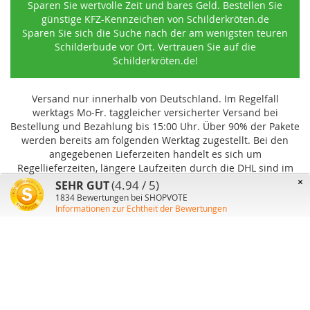
Sparen Sie wertvolle Zeit und bares Geld. Bestellen Sie
günstige KFZ-Kennzeichen von Schilderkröten.de
Sparen Sie sich die Suche nach der am wenigsten teuren
Schilderbude vor Ort. Vertrauen Sie auf die
Schilderkröten.de!
Versand nur innerhalb von Deutschland. Im Regelfall
werktags Mo-Fr. taggleicher versicherter Versand bei
Bestellung und Bezahlung bis 15:00 Uhr
.
Über 90% der Pakete
werden bereits am folgenden Werktag zugestellt. Bei den
angegebenen Lieferzeiten handelt es sich um
Regellieferzeiten, längere Laufzeiten durch die DHL sind im
Einzelfall möglich und können von uns nicht beeinflusst
×
(4.94 / 5)
SEHR GUT
werden.
1834
Bewertungen bei SHOPVOTE
Informationen zur Echtheit der Bewertungen
Benutzer-Konto
Über uns