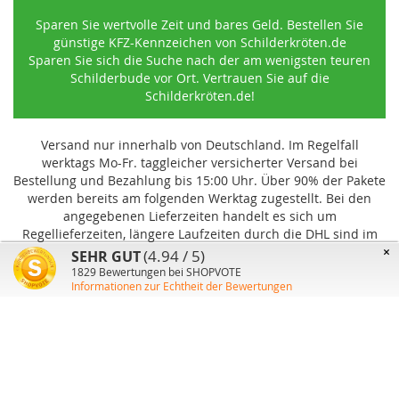
Sparen Sie wertvolle Zeit und bares Geld. Bestellen Sie
günstige KFZ-Kennzeichen von Schilderkröten.de
Sparen Sie sich die Suche nach der am wenigsten teuren
Schilderbude vor Ort. Vertrauen Sie auf die
Schilderkröten.de!
Versand nur innerhalb von Deutschland. Im Regelfall
werktags Mo-Fr. taggleicher versicherter Versand bei
Bestellung und Bezahlung bis 15:00 Uhr
.
Über 90% der Pakete
werden bereits am folgenden Werktag zugestellt. Bei den
angegebenen Lieferzeiten handelt es sich um
Regellieferzeiten, längere Laufzeiten durch die DHL sind im
Einzelfall möglich und können von uns nicht beeinflusst
×
(4.94 / 5)
SEHR GUT
werden.
1829
Bewertungen bei SHOPVOTE
Informationen zur Echtheit der Bewertungen
Benutzer-Konto
Über uns