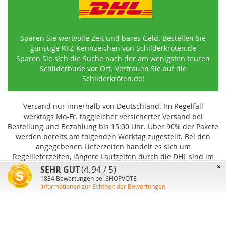
Sparen Sie wertvolle Zeit und bares Geld. Bestellen Sie
günstige KFZ-Kennzeichen von Schilderkröten.de
Sparen Sie sich die Suche nach der am wenigsten teuren
Schilderbude vor Ort. Vertrauen Sie auf die
Schilderkröten.de!
Versand nur innerhalb von Deutschland. Im Regelfall
werktags Mo-Fr. taggleicher versicherter Versand bei
Bestellung und Bezahlung bis 15:00 Uhr
.
Über 90% der Pakete
werden bereits am folgenden Werktag zugestellt. Bei den
angegebenen Lieferzeiten handelt es sich um
Regellieferzeiten, längere Laufzeiten durch die DHL sind im
Einzelfall möglich und können von uns nicht beeinflusst
×
(4.94 / 5)
SEHR GUT
werden.
1834
Bewertungen bei SHOPVOTE
Informationen zur Echtheit der Bewertungen