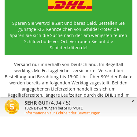
Sparen Sie wertvolle Zeit und bares Geld. Bestellen Sie
günstige KFZ-Kennzeichen von Schilderkröten.de
Sparen Sie sich die Suche nach der am wenigsten teuren
Schilderbude vor Ort. Vertrauen Sie auf die
Schilderkröten.de!
Versand nur innerhalb von Deutschland. Im Regelfall
werktags Mo-Fr. taggleicher versicherter Versand bei
Bestellung und Bezahlung bis 15:00 Uhr
.
Über 90% der Pakete
werden bereits am folgenden Werktag zugestellt. Bei den
angegebenen Lieferzeiten handelt es sich um
Regellieferzeiten, längere Laufzeiten durch die DHL sind im
Einzelfall möglich und können von uns nicht beeinflusst
×
(4.94 / 5)
SEHR GUT
werden.
1826
Bewertungen bei SHOPVOTE
Informationen zur Echtheit der Bewertungen