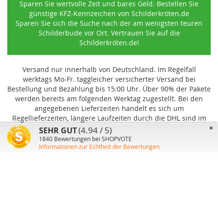
Sparen Sie wertvolle Zeit und bares Geld. Bestellen Sie
günstige KFZ-Kennzeichen von Schilderkröten.de
Sparen Sie sich die Suche nach der am wenigsten teuren
Schilderbude vor Ort. Vertrauen Sie auf die
Schilderkröten.de!
Versand nur innerhalb von Deutschland. Im Regelfall
werktags Mo-Fr. taggleicher versicherter Versand bei
Bestellung und Bezahlung bis 15:00 Uhr
.
Über 90% der Pakete
werden bereits am folgenden Werktag zugestellt. Bei den
angegebenen Lieferzeiten handelt es sich um
Regellieferzeiten, längere Laufzeiten durch die DHL sind im
Einzelfall möglich und können von uns nicht beeinflusst
×
(4.94 / 5)
SEHR GUT
werden.
1840
Bewertungen bei SHOPVOTE
Informationen zur Echtheit der Bewertungen
Benutzer-Konto
Über uns