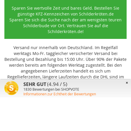
Sparen Sie wertvolle Zeit und bares Geld. Bestellen Sie
günstige KFZ-Kennzeichen von Schilderkröten.de
Sparen Sie sich die Suche nach der am wenigsten teuren
Schilderbude vor Ort. Vertrauen Sie auf die
Schilderkröten.de!
Versand nur innerhalb von Deutschland. Im Regelfall
werktags Mo-Fr. taggleicher versicherter Versand bei
Bestellung und Bezahlung bis 15:00 Uhr
.
Über 90% der Pakete
werden bereits am folgenden Werktag zugestellt. Bei den
angegebenen Lieferzeiten handelt es sich um
Regellieferzeiten, längere Laufzeiten durch die DHL sind im
Einzelfall möglich und können von uns nicht beeinflusst
×
(4.94 / 5)
SEHR GUT
werden.
1830
Bewertungen bei SHOPVOTE
Informationen zur Echtheit der Bewertungen
Benutzer-Konto
Über uns