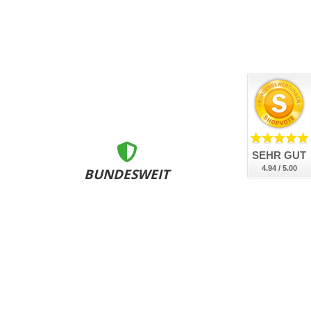
SEHR GUT
4.94 / 5.00
BUNDESWEIT
ZERTIFIZIERT
nsere Kennzeichen sind DEKRA geprüft, DIN-zertifiziert
und bundesweit an allen Zulassungsstellen anerkannt.