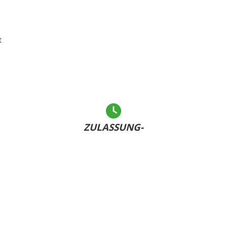
t
ZULASSUNG-
LEICHT GEMACHT
Andere warten... - Sie haben Ihr Kennzeichen bereits
U
dabei und sind schnell fertig!