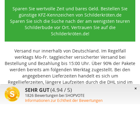
Sparen Sie wertvolle Zeit und bares Geld. Bestellen Sie
günstige KFZ-Kennzeichen von Schilderkröten.de
Sparen Sie sich die Suche nach der am wenigsten teuren
Schilderbude vor Ort. Vertrauen Sie auf die
Schilderkröten.de!
Versand nur innerhalb von Deutschland. Im Regelfall
werktags Mo-Fr. taggleicher versicherter Versand bei
Bestellung und Bezahlung bis 15:00 Uhr
.
Über 90% der Pakete
werden bereits am folgenden Werktag zugestellt. Bei den
angegebenen Lieferzeiten handelt es sich um
Regellieferzeiten, längere Laufzeiten durch die DHL sind im
Einzelfall möglich und können von uns nicht beeinflusst
×
(4.94 / 5)
SEHR GUT
werden.
1826
Bewertungen bei SHOPVOTE
Informationen zur Echtheit der Bewertungen
Benutzer-Konto
Über uns