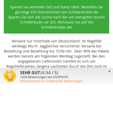
Sparen Sie wertvolle Zeit und bares Geld. Bestellen Sie
günstige KFZ-Kennzeichen von Schilderkröten.de
Sparen Sie sich die Suche nach der am wenigsten teuren
Schilderbude vor Ort. Vertrauen Sie auf die
Schilderkröten.de!
Versand nur innerhalb von Deutschland. Im Regelfall
werktags Mo-Fr. taggleicher versicherter Versand bei
Bestellung und Bezahlung bis 15:00 Uhr
.
Über 90% der Pakete
werden bereits am folgenden Werktag zugestellt. Bei den
angegebenen Lieferzeiten handelt es sich um
Regellieferzeiten, längere Laufzeiten durch die DHL sind im
Einzelfall möglich und können von uns nicht beeinflusst
×
(4.94 / 5)
SEHR GUT
werden.
1829
Bewertungen bei SHOPVOTE
Informationen zur Echtheit der Bewertungen
Benutzer-Konto
Über uns