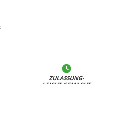
t
ZULASSUNG-
LEICHT GEMACHT
Andere warten... - Sie haben Ihr Kennzeichen bereits
U
dabei und sind schnell fertig!