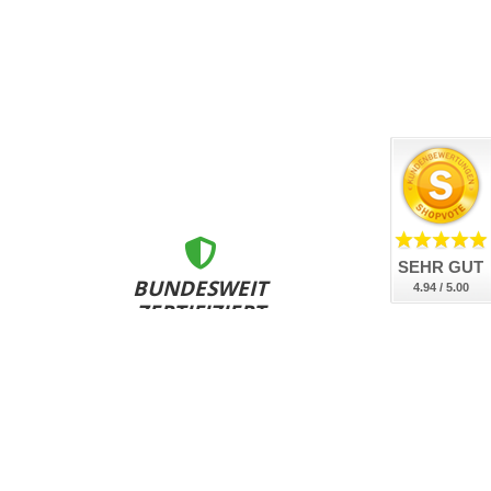
SEHR GUT
BUNDESWEIT
4.94 / 5.00
ZERTIFIZIERT
nsere Kennzeichen sind DEKRA geprüft, DIN-zertifiziert
und bundesweit an allen Zulassungsstellen anerkannt.