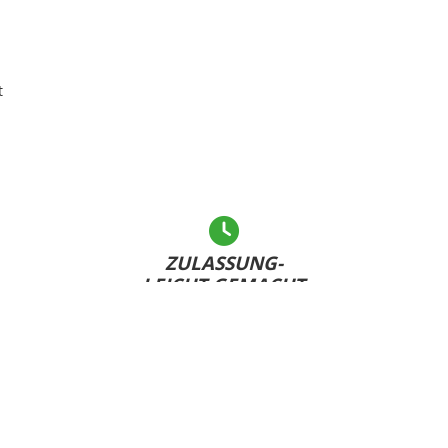
t
ZULASSUNG-
LEICHT GEMACHT
Andere warten... - Sie haben Ihr Kennzeichen bereits
U
dabei und sind schnell fertig!