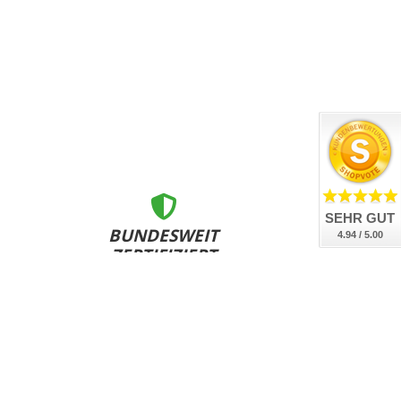
SEHR GUT
BUNDESWEIT
4.94 / 5.00
ZERTIFIZIERT
nsere Kennzeichen sind DEKRA geprüft, DIN-zertifiziert
und bundesweit an allen Zulassungsstellen anerkannt.