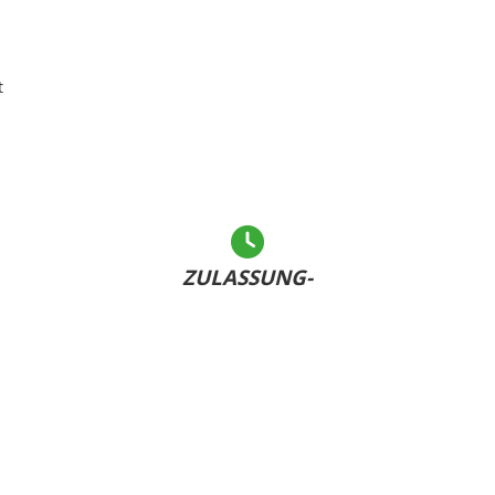
t
ZULASSUNG-
LEICHT GEMACHT
Andere warten... - Sie haben Ihr Kennzeichen bereits
U
dabei und sind schnell fertig!