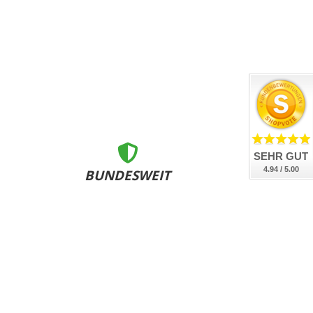
SEHR GUT
4.94 / 5.00
BUNDESWEIT
ZERTIFIZIERT
nsere Kennzeichen sind DEKRA geprüft, DIN-zertifiziert
und bundesweit an allen Zulassungsstellen anerkannt.