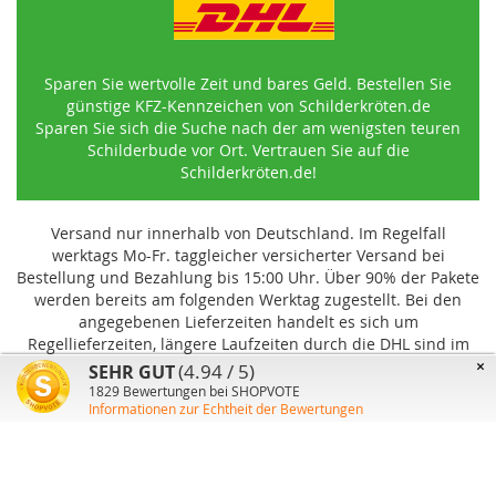
Sparen Sie wertvolle Zeit und bares Geld. Bestellen Sie
günstige KFZ-Kennzeichen von Schilderkröten.de
Sparen Sie sich die Suche nach der am wenigsten teuren
Schilderbude vor Ort. Vertrauen Sie auf die
Schilderkröten.de!
Versand nur innerhalb von Deutschland. Im Regelfall
werktags Mo-Fr. taggleicher versicherter Versand bei
Bestellung und Bezahlung bis 15:00 Uhr
.
Über 90% der Pakete
werden bereits am folgenden Werktag zugestellt. Bei den
angegebenen Lieferzeiten handelt es sich um
Regellieferzeiten, längere Laufzeiten durch die DHL sind im
Einzelfall möglich und können von uns nicht beeinflusst
×
(4.94 / 5)
SEHR GUT
werden.
1829
Bewertungen bei SHOPVOTE
Informationen zur Echtheit der Bewertungen