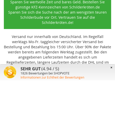
Sparen Sie wertvolle Zeit und bares Geld. Bestellen Sie
günstige KFZ-Kennzeichen von Schilderkröten.de
Sparen Sie sich die Suche nach der am wenigsten teuren
Schilderbude vor Ort. Vertrauen Sie auf die
Schilderkröten.de!
Versand nur innerhalb von Deutschland. Im Regelfall
werktags Mo-Fr. taggleicher versicherter Versand bei
Bestellung und Bezahlung bis 15:00 Uhr
.
Über 90% der Pakete
werden bereits am folgenden Werktag zugestellt. Bei den
angegebenen Lieferzeiten handelt es sich um
Regellieferzeiten, längere Laufzeiten durch die DHL sind im
Einzelfall möglich und können von uns nicht beeinflusst
×
(4.94 / 5)
SEHR GUT
werden.
1826
Bewertungen bei SHOPVOTE
Informationen zur Echtheit der Bewertungen
Benutzer-Konto
Über uns