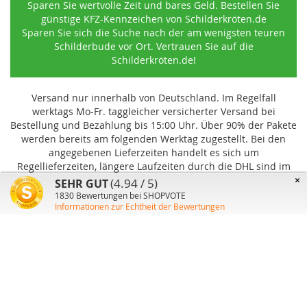
Sparen Sie wertvolle Zeit und bares Geld. Bestellen Sie
günstige KFZ-Kennzeichen von Schilderkröten.de
Sparen Sie sich die Suche nach der am wenigsten teuren
Schilderbude vor Ort. Vertrauen Sie auf die
Schilderkröten.de!
Versand nur innerhalb von Deutschland. Im Regelfall
werktags Mo-Fr. taggleicher versicherter Versand bei
Bestellung und Bezahlung bis 15:00 Uhr
.
Über 90% der Pakete
werden bereits am folgenden Werktag zugestellt. Bei den
angegebenen Lieferzeiten handelt es sich um
Regellieferzeiten, längere Laufzeiten durch die DHL sind im
Einzelfall möglich und können von uns nicht beeinflusst
×
(4.94 / 5)
SEHR GUT
werden.
1830
Bewertungen bei SHOPVOTE
Informationen zur Echtheit der Bewertungen
Benutzer-Konto
Über uns