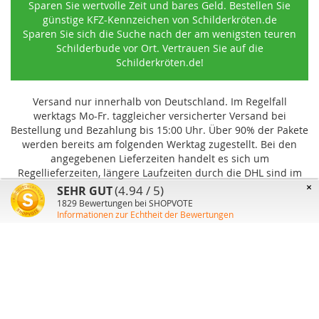
Sparen Sie wertvolle Zeit und bares Geld. Bestellen Sie
günstige KFZ-Kennzeichen von Schilderkröten.de
Sparen Sie sich die Suche nach der am wenigsten teuren
Schilderbude vor Ort. Vertrauen Sie auf die
Schilderkröten.de!
Versand nur innerhalb von Deutschland. Im Regelfall
werktags Mo-Fr. taggleicher versicherter Versand bei
Bestellung und Bezahlung bis 15:00 Uhr
.
Über 90% der Pakete
werden bereits am folgenden Werktag zugestellt. Bei den
angegebenen Lieferzeiten handelt es sich um
Regellieferzeiten, längere Laufzeiten durch die DHL sind im
Einzelfall möglich und können von uns nicht beeinflusst
×
(4.94 / 5)
SEHR GUT
werden.
1829
Bewertungen bei SHOPVOTE
Informationen zur Echtheit der Bewertungen
Benutzer-Konto
Über uns