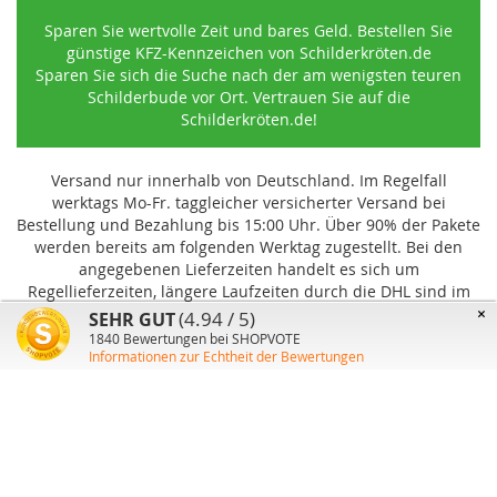
Sparen Sie wertvolle Zeit und bares Geld. Bestellen Sie
günstige KFZ-Kennzeichen von Schilderkröten.de
Sparen Sie sich die Suche nach der am wenigsten teuren
Schilderbude vor Ort. Vertrauen Sie auf die
Schilderkröten.de!
Versand nur innerhalb von Deutschland. Im Regelfall
werktags Mo-Fr. taggleicher versicherter Versand bei
Bestellung und Bezahlung bis 15:00 Uhr
.
Über 90% der Pakete
werden bereits am folgenden Werktag zugestellt. Bei den
angegebenen Lieferzeiten handelt es sich um
Regellieferzeiten, längere Laufzeiten durch die DHL sind im
Einzelfall möglich und können von uns nicht beeinflusst
×
(4.94 / 5)
SEHR GUT
werden.
1840
Bewertungen bei SHOPVOTE
Informationen zur Echtheit der Bewertungen
Benutzer-Konto
Über uns