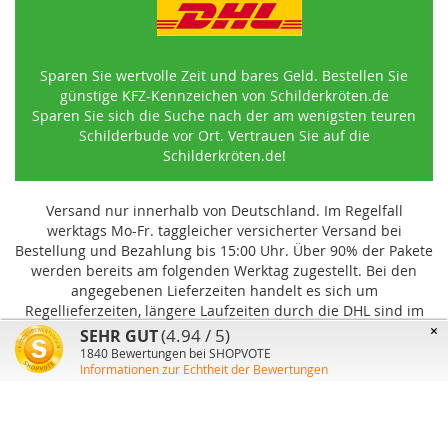
Sparen Sie wertvolle Zeit und bares Geld. Bestellen Sie
günstige KFZ-Kennzeichen von Schilderkröten.de
Sparen Sie sich die Suche nach der am wenigsten teuren
Schilderbude vor Ort. Vertrauen Sie auf die
Schilderkröten.de!
Versand nur innerhalb von Deutschland. Im Regelfall
werktags Mo-Fr. taggleicher versicherter Versand bei
Bestellung und Bezahlung bis 15:00 Uhr
.
Über 90% der Pakete
werden bereits am folgenden Werktag zugestellt. Bei den
angegebenen Lieferzeiten handelt es sich um
Regellieferzeiten, längere Laufzeiten durch die DHL sind im
Einzelfall möglich und können von uns nicht beeinflusst
×
(4.94 / 5)
SEHR GUT
werden.
1840
Bewertungen bei SHOPVOTE
Informationen zur Echtheit der Bewertungen