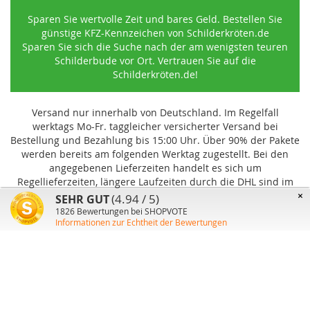
Sparen Sie wertvolle Zeit und bares Geld. Bestellen Sie
günstige KFZ-Kennzeichen von Schilderkröten.de
Sparen Sie sich die Suche nach der am wenigsten teuren
Schilderbude vor Ort. Vertrauen Sie auf die
Schilderkröten.de!
Versand nur innerhalb von Deutschland. Im Regelfall
werktags Mo-Fr. taggleicher versicherter Versand bei
Bestellung und Bezahlung bis 15:00 Uhr
.
Über 90% der Pakete
werden bereits am folgenden Werktag zugestellt. Bei den
angegebenen Lieferzeiten handelt es sich um
Regellieferzeiten, längere Laufzeiten durch die DHL sind im
Einzelfall möglich und können von uns nicht beeinflusst
×
(4.94 / 5)
SEHR GUT
werden.
1826
Bewertungen bei SHOPVOTE
Informationen zur Echtheit der Bewertungen
Benutzer-Konto
Über uns